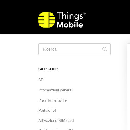
Toggle
Search
CATEGORIE
API
Informazioni generali
Piani IoT e tariffe
Portale IoT
Attivazione SIM card