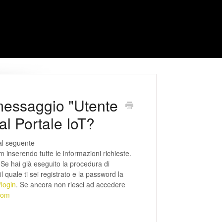
 messaggio "Utente
al Portale IoT?
al seguente
m inserendo tutte le informazioni richieste.
 Se hai già eseguito la procedura di
l quale ti sei registrato e la password la
/login
. Se ancora non riesci ad accedere
com