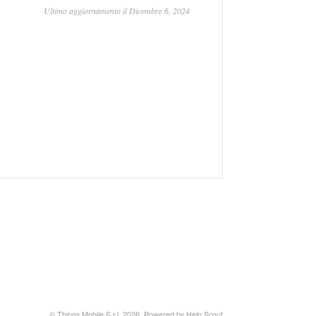
Ultimo aggiornamento il Dicembre 6, 2024
©
Things Mobile S.r.l.
2026.
Powered by
Help Scout