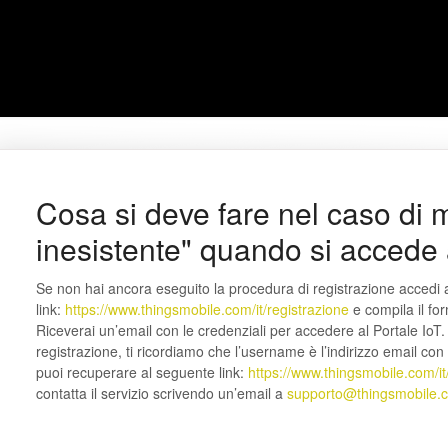
Cosa si deve fare nel caso di
inesistente" quando si accede 
Se non hai ancora eseguito la procedura di registrazione accedi 
link:
https://www.thingsmobile.com/it/registrazione
e compila il for
Riceverai un’email con le credenziali per accedere al Portale IoT.
registrazione, ti ricordiamo che l’username è l’indirizzo email con i
puoi recuperare al seguente link:
https://www.thingsmobile.com/it
contatta il servizio scrivendo un’email a
supporto@thingsmobile.