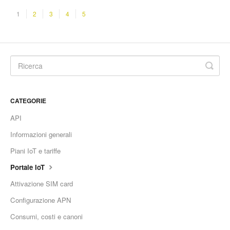
1
2
3
4
5
CATEGORIE
API
Informazioni generali
Piani IoT e tariffe
Portale IoT
Attivazione SIM card
Configurazione APN
Consumi, costi e canoni