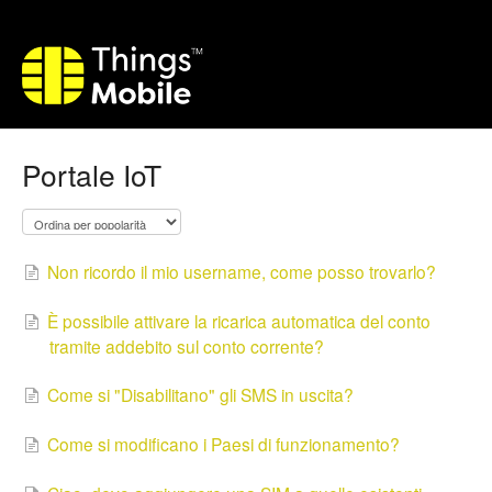
Portale IoT
Non ricordo il mio username, come posso trovarlo?
È possibile attivare la ricarica automatica del conto
tramite addebito sul conto corrente?
Come si "Disabilitano" gli SMS in uscita?
Come si modificano i Paesi di funzionamento?