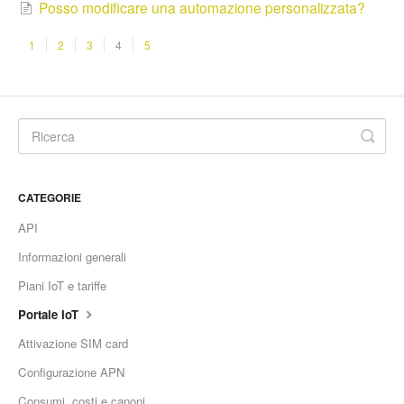
Posso modificare una automazione personalizzata?
1
2
3
4
5
CATEGORIE
API
Informazioni generali
Piani IoT e tariffe
Portale IoT
Attivazione SIM card
Configurazione APN
Consumi, costi e canoni