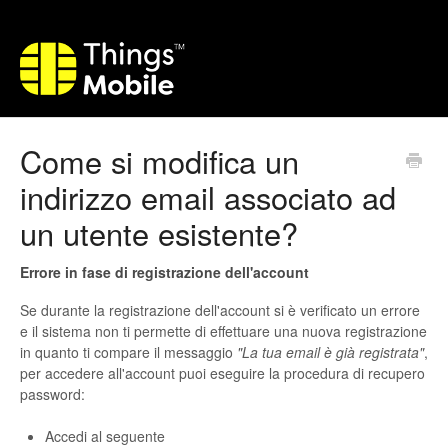
Come si modifica un
indirizzo email associato ad
un utente esistente?
Errore in fase di registrazione dell'account
Se durante la registrazione dell'account si è verificato un errore
e il sistema non ti permette di effettuare una nuova registrazione
in quanto ti compare il messaggio
"La tua email è già registrata"
,
per accedere all'account puoi eseguire la procedura di recupero
password:
Accedi al seguente