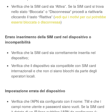
Verifica che la SIM card sia “Attiva”. Se la SIM card si trova
nello stato “Bloccata” o "Disconnessa" procedi a riattivarla
cliccando il tasto “Riattiva” (
vedi qui i motivi per cui potrebbe
essersi bloccata o disconnessa
)
Errato inserimento della SIM card nel dispositivo o
incompatibilità
Verifica che la SIM card sia correttamente inserita nel
dispositivo;
Verifica che il dispositivo sia compatibile con SIM card
internazionali e che non ci siano blocchi da parte degli
operatori locali.
Impostazione errata del dispositivo
Verifica che l’APN sia configurato con il nome: TM e che i
campi nome utente e password siano vuoti. Se la SIM card
è dotata di un IP fisso pubblico l'APN da configurare é: