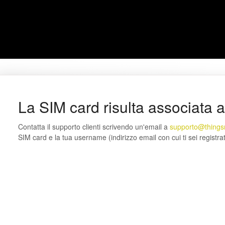
La SIM card risulta associata a
Contatta il supporto clienti scrivendo un'email a
supporto@things
SIM card e la tua username (indirizzo email con cui ti sei registrat