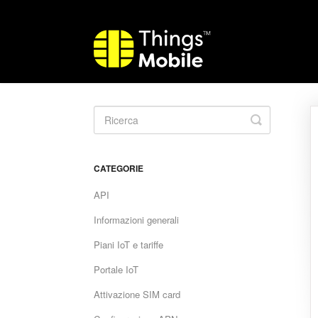
Toggle
Search
CATEGORIE
API
Informazioni generali
Piani IoT e tariffe
Portale IoT
Attivazione SIM card