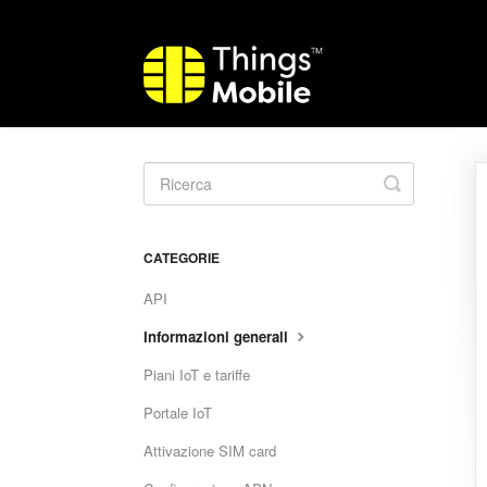
Toggle
Search
CATEGORIE
API
Informazioni generali
Piani IoT e tariffe
Portale IoT
Attivazione SIM card