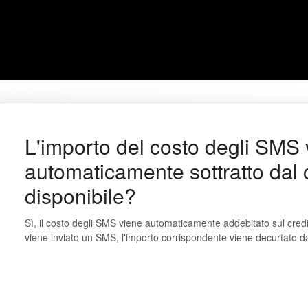
L'importo del costo degli SMS
automaticamente sottratto dal 
disponibile?
Sì, il costo degli SMS viene automaticamente addebitato sul credi
viene inviato un SMS, l'importo corrispondente viene decurtato dal