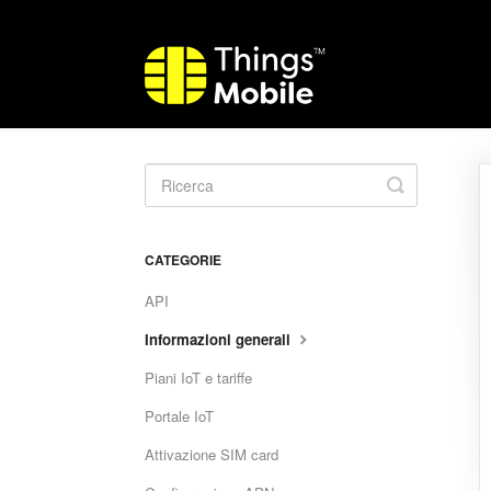
Toggle
Search
CATEGORIE
API
Informazioni generali
Piani IoT e tariffe
Portale IoT
Attivazione SIM card