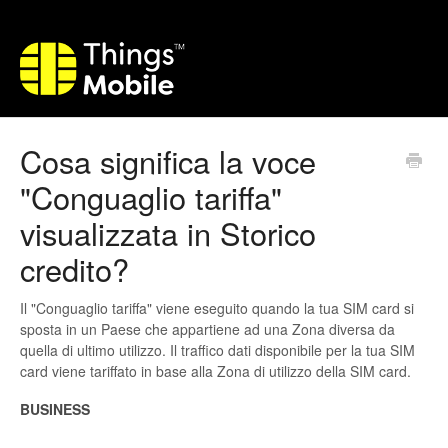
Cosa significa la voce
"Conguaglio tariffa"
visualizzata in Storico
credito?
Il "Conguaglio tariffa" viene eseguito quando la tua SIM card si
sposta in un Paese che appartiene ad una Zona diversa da
quella di ultimo utilizzo. Il traffico dati disponibile per la tua SIM
card viene tariffato in base alla Zona di utilizzo della SIM card.
BUSINESS