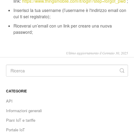
link:
https://www.thingsmobile.com/it/login?step=forgot_pwd
;
Inserisci la tua username (l’username è l'indirizzo email con
cui ti sei registrato);
Riceverai un’email con un link per creare una nuova
password;
Ultimo aggiornamento il Gennaio 30, 2025
CATEGORIE
API
Informazioni generali
Piani IoT e tariffe
Portale IoT