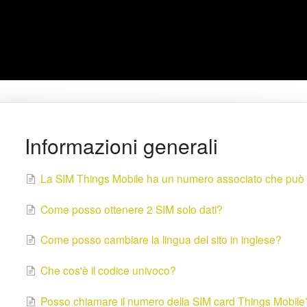
Informazioni generali
La SIM Things Mobile ha un numero associato che può
Come posso ottenere 2 SIM solo dati?
Come posso cambiare la lingua del sito in inglese?
Che cos'è il codice univoco?
Posso chiamare il numero della SIM card Things Mobile