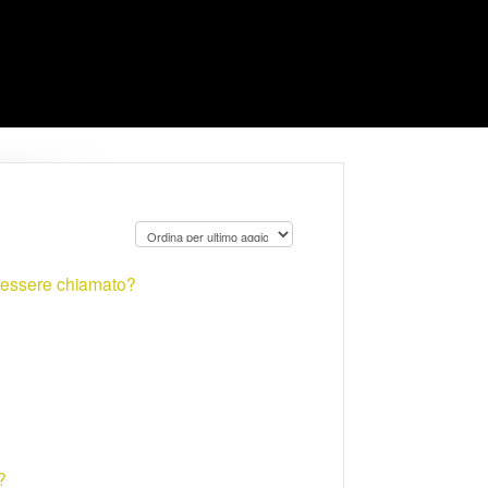
 essere chiamato?
?