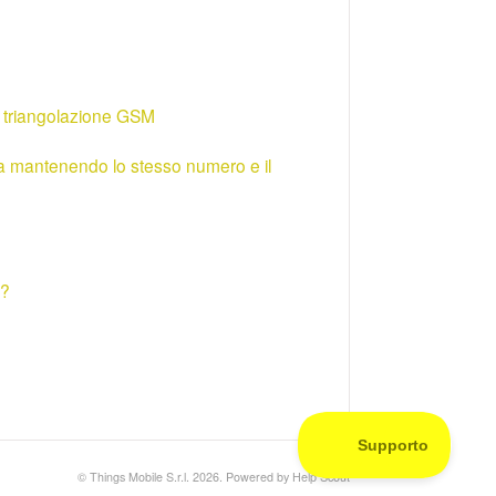
te triangolazione GSM
ra mantenendo lo stesso numero e il
i?
©
Things Mobile S.r.l.
2026.
Powered by
Help Scout