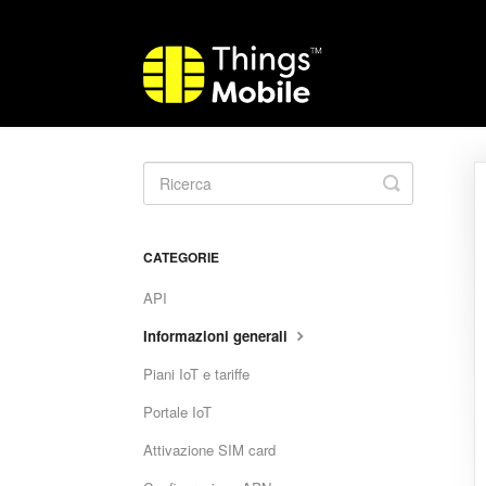
Toggle
Search
CATEGORIE
API
Informazioni generali
Piani IoT e tariffe
Portale IoT
Attivazione SIM card