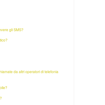
cevere gli SMS?
tico?
mate da altri operatori di telefonia
bile?
d?